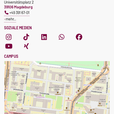
ombudswesen@ovgu.de
Universitätsplatz 2
39106 Magdeburg
+49 391 67-01
mehr…
SOZIALE MEDIEN
CAMPUS