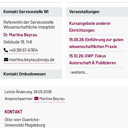
Kontakt Servicestelle WI
Veranstaltungen
Referentin der Servicestelle
Kursangebote anderer
Wissenschaftliche Integrität
Einrichtungen
Dr. Martina Beyrau
15.09.26: Einführung zur guten
Gebäude 18, 146
wissenschaftlichen Praxis
+49 391 67-57614
15.10.26: GWP: Fokus
martina.beyrau@ovgu.de
Autorschaft & Publizieren
weitere...
Kontakt Ombudswesen
Bei Fragen zur guten
Letzte Änderung: 28.05.2026
wissenschaftlichen Praxis und
Ansprechpartner:
Martina Beyrau
in Verdachtsfällen
wissenschaftlichen
KONTAKT
Fehlverhaltens wenden Sie
Otto-von-Guericke-
sich bitte an:
Universität Magdeburg