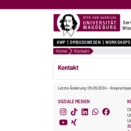
Serv
Wiss
GWP
OMBUDSWESEN
WORKSHOPS 
Home
Kontakt
Kontakt
Letzte Änderung: 05.09.2024
-
Ansprechpar
SOZIALE MEDIEN
K
O
U
Un
3